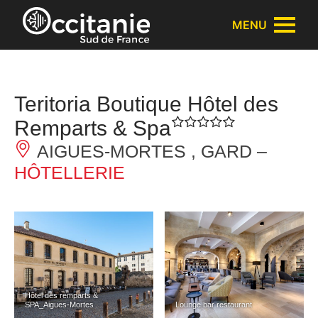
Panneau de gestion des cookies
MENU
Teritoria Boutique Hôtel des
Remparts & Spa
AIGUES-MORTES , GARD –
HÔTELLERIE
Hôtel des remparts &
SPA_Aigues-Mortes
Lounge bar restaurant