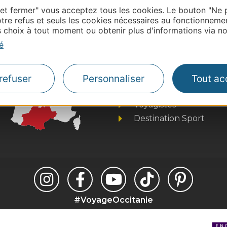
| Map data ©
Leaflet
OpenStreetMap contributors
 et fermer" vous acceptez tous les cookies. Le bouton "Ne 
tre refus et seuls les cookies nécessaires au fonctionneme
choix à tout moment ou obtenir plus d'informations via not
é
Thermalisme
Business/Mice
refuser
Personnaliser
Tout ac
Pros d'Occitanie
Site presse et d'influe
Voyagistes
Destination Sport
#VoyageOccitanie