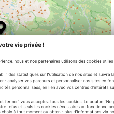
tre vie privée !
ience, nous et nos partenaires utilisons des cookies utiles
blir des statistiques sur l'utilisation de nos sites et suivre l
er : analyser vos parcours et personnaliser nos sites en fon
| Map data ©
Leaflet
OpenStreetMap contributors
cités personnalisées, en lien avec vos centres d'intérêts su
 et fermer" vous acceptez tous les cookies. Le bouton "Ne 
tre refus et seuls les cookies nécessaires au fonctionneme
Thermalisme
choix à tout moment ou obtenir plus d'informations via not
Business/Mice