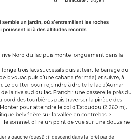
Difficulté
: Moyen
semble un jardin, où s’entremêlent les roches
 poussent ici à des altitudes records.
la rive Nord du lac puis monte longuement dans la
 longe trois lacs successifs puis atteint le barrage du
e de bivouac puis d’une cabane (fermée) et suivre, à
 Le quitter pour rejoindre à droite le lac d’Aumar.
ng de la rive sud du lac. Franchir une passerelle près du
au bord des tourbières puis traverser la pinède des
onter pour atteindre le col d’Estoudou (2 260 m).
ifique belvédère sur la vallée en contrebas. >
 : le sommet offre un point de vue sur une douzaine
ier à gauche (ouest) : il descend dans la forêt par de