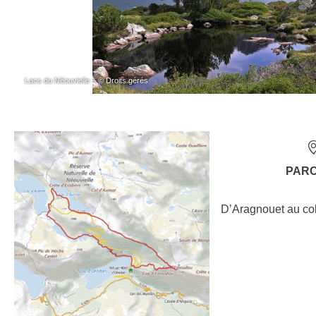
Lacs du Néouvielle – © Droits gérés
PAR
D’Aragnouet au co