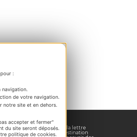
 pour :
a navigation.
ction de votre navigation.
r notre site et en dehors.
pas accepter et fermer"
Inscrivez-vous à la lettre
nt du site seront déposés.
d'information Destination
re politique de cookies.