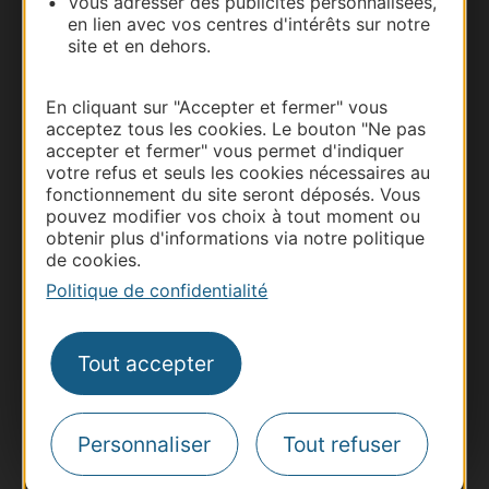
Vous adresser des publicités personnalisées,
en lien avec vos centres d'intérêts sur notre
site et en dehors.
En cliquant sur "Accepter et fermer" vous
acceptez tous les cookies. Le bouton "Ne pas
accepter et fermer" vous permet d'indiquer
votre refus et seuls les cookies nécessaires au
fonctionnement du site seront déposés. Vous
pouvez modifier vos choix à tout moment ou
Thermalisme
obtenir plus d'informations via notre politique
Business/Mice
de cookies.
Pros d'Occitanie
Politique de confidentialité
Site presse et d'influence
Voyagistes
Tout accepter
Destination Sport
Inscrivez-vous à la lettre d'information
Destination Occitanie pour recevoir des
Personnaliser
Tout refuser
suggestions de séjours, de visites et de sorties.