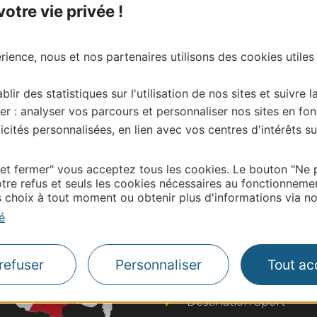
tre vie privée !
ience, nous et nos partenaires utilisons des cookies utiles
blir des statistiques sur l'utilisation de nos sites et suivre l
| Map data ©
Leaflet
OpenStreetMap contributors
er : analyser vos parcours et personnaliser nos sites en fon
onnaire de cette activité?
cités personnalisées, en lien avec vos centres d'intérêts su
ntacter Aude Tourisme
 et fermer" vous acceptez tous les cookies. Le bouton "Ne 
tre refus et seuls les cookies nécessaires au fonctionneme
choix à tout moment ou obtenir plus d'informations via not
Thermalisme
é
Business/Mice
Pros d'Occitanie
refuser
Personnaliser
Tout ac
Site presse et d'influe
Voyagistes
Destination Sport