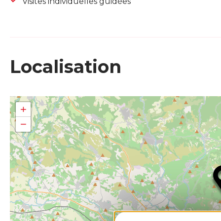
Visites individuelles guidées
Localisation
+
−