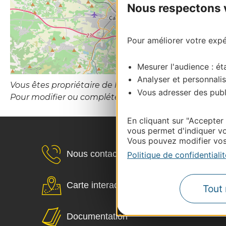
Nous respectons vo
Pour améliorer votre expér
Mesurer l'audience : éta
Analyser et personnalis
Vous êtes propriétaire de l’établissement ou le gesti
Vous adresser des publi
Pour modifier ou compléter cette fiche, merci de co
En cliquant sur "Accepter
vous permet d'indiquer vo
Vous pouvez modifier vos 
Nous contacter
Politique de confidentialit
Carte interactive
Tout 
Documentation