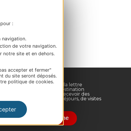
 pour :
a navigation.
ction de votre navigation.
r notre site et en dehors.
pas accepter et fermer"
nt du site seront déposés.
re politique de cookies.
Inscrivez-vous à la lettre
d'information Destination
Occitanie pour recevoir des
suggestions de séjours, de visites
et de sorties.
cepter
nce
Je m'abonne