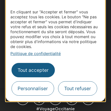
Thermalisme
En cliquant sur "Accepter et fermer" vous
acceptez tous les cookies. Le bouton "Ne pas
Business/Mice
accepter et fermer" vous permet d'indiquer
Pros d'Occitanie
votre refus et seuls les cookies nécessaires au
fonctionnement du site seront déposés. Vous
Site presse et d'influence
pouvez modifier vos choix à tout moment ou
Voyagistes
obtenir plus d'informations via notre politique
de cookies.
Destination Sport
Politique de confidentialité
Inscrivez-vous à la lettre d'information
Destination Occitanie pour recevoir des
suggestions de séjours, de visites et de sorties.
Tout accepter
Je m'abonne
Personnaliser
Tout refuser
#VoyageOccitanie