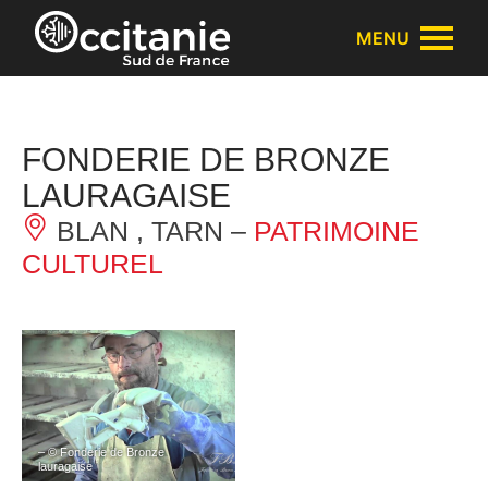
Panneau de gestion des cookies
MENU
FONDERIE DE BRONZE
LAURAGAISE
BLAN , TARN –
PATRIMOINE
CULTUREL
– © Fonderie de Bronze
lauragaise