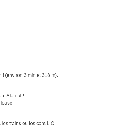
! (environ 3 min et 318 m).
c Alalouf !
ulouse
 les trains ou les cars LiO