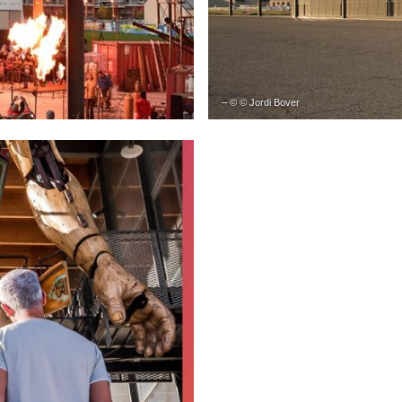
– © © Jordi Bover