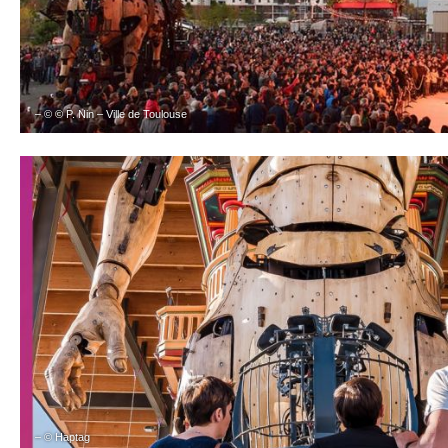
– © © P. Nin – Ville de Toulouse
– © Haptag