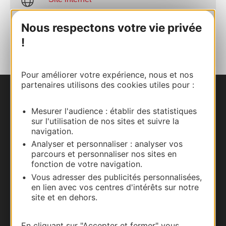
Nous respectons votre vie privée
AJOUTER
AU CARNET
!
Pour améliorer votre expérience, nous et nos
partenaires utilisons des cookies utiles pour :
Nous contacter
Mesurer l'audience : établir des statistiques
sur l'utilisation de nos sites et suivre la
Carte interactive
navigation.
Analyser et personnaliser : analyser vos
Documentation
parcours et personnaliser nos sites en
fonction de votre navigation.
Vous adresser des publicités personnalisées,
en lien avec vos centres d'intérêts sur notre
site et en dehors.
En cliquant sur "Accepter et fermer" vous