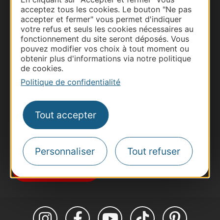
acceptez tous les cookies. Le bouton "Ne pas
accepter et fermer" vous permet d'indiquer
votre refus et seuls les cookies nécessaires au
fonctionnement du site seront déposés. Vous
Thermalisme
pouvez modifier vos choix à tout moment ou
Business/Mice
obtenir plus d'informations via notre politique
de cookies.
Pros d'Occitanie
Politique de confidentialité
Site presse et d'influence
Voyagistes
Tout accepter
Destination Sport
Inscrivez-vous à la lettre d'information
Destination Occitanie pour recevoir des
suggestions de séjours, de visites et de sorties.
Personnaliser
Tout refuser
Je m'abonne