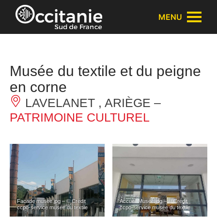
Panneau de gestion des cookies
MENU
Musée du textile et du peigne
en corne
LAVELANET , ARIÈGE –
PATRIMOINE CULTUREL
Facade musée.jpg – © Crédit
Accueil Musée.jpg – © Crédit
ccpo-service musée du textile
ccpo-service musée du textile