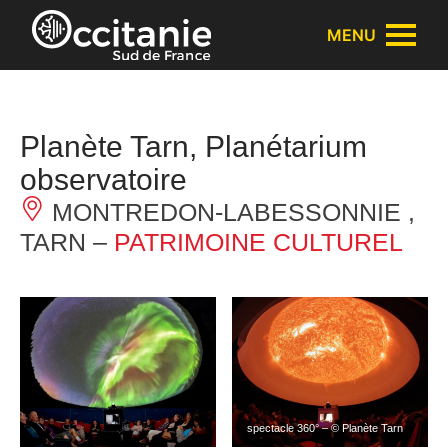
Panneau de gestion des cookies
MENU
Planète Tarn, Planétarium
observatoire
MONTREDON-LABESSONNIE ,
TARN –
PATRIMOINE CULTUREL
spectacle 360° – © Planète Tarn