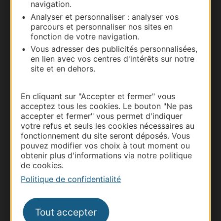
navigation.
Carte interactive
Analyser et personnaliser : analyser vos
parcours et personnaliser nos sites en
Documentation
fonction de votre navigation.
Vous adresser des publicités personnalisées,
en lien avec vos centres d'intérêts sur notre
site et en dehors.
En cliquant sur "Accepter et fermer" vous
acceptez tous les cookies. Le bouton "Ne pas
accepter et fermer" vous permet d'indiquer
votre refus et seuls les cookies nécessaires au
fonctionnement du site seront déposés. Vous
pouvez modifier vos choix à tout moment ou
Thermalisme
obtenir plus d'informations via notre politique
de cookies.
Business/Mice
Politique de confidentialité
Pros d'Occitanie
Site presse et d'influence
Voyagistes
Tout accepter