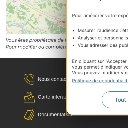
Pour améliorer votre expér
Mesurer l'audience : éta
Analyser et personnalis
Vous êtes propriétaire de l’établissement ou le gesti
Vous adresser des publi
Pour modifier ou compléter cette fiche, merci de con
En cliquant sur "Accepter
vous permet d'indiquer vo
Vous pouvez modifier vos 
Nous contacter
Politique de confidentialit
Carte interactive
Tout 
Documentation