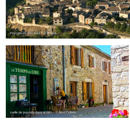
Puycelsi vu d’en haut – © D. Viet
ruelle de puycelsi dans le tarn – © Alice Collado