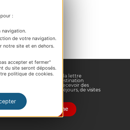
 pour :
a navigation.
ction de votre navigation.
r notre site et en dehors.
pas accepter et fermer"
nt du site seront déposés.
re politique de cookies.
Inscrivez-vous à la lettre
d'information Destination
Occitanie pour recevoir des
suggestions de séjours, de visites
et de sorties.
nce
cepter
Je m'abonne