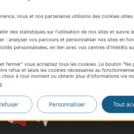
ience, nous et nos partenaires utilisons des cookies utiles
blir des statistiques sur l'utilisation de nos sites et suivre l
| Map data ©
Leaflet
OpenStreetMap contributors
er : analyser vos parcours et personnaliser nos sites en fon
onnaire de cette activité?
cités personnalisées, en lien avec vos centres d'intérêts su
tacter Tarn Tourisme.
 et fermer" vous acceptez tous les cookies. Le bouton "Ne 
tre refus et seuls les cookies nécessaires au fonctionneme
choix à tout moment ou obtenir plus d'informations via not
Thermalisme
é
Business/Mice
Pros d'Occitanie
Site presse et d'influe
refuser
Personnaliser
Tout ac
Voyagistes
Destination Sport