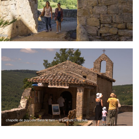
Walter
chapelle de puycelsi dans le tarn – © Laurent Frézouls