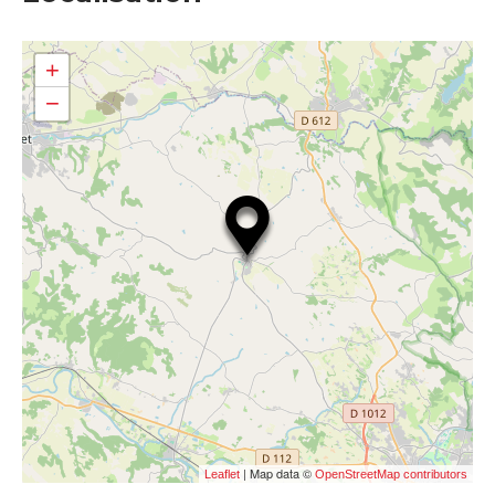
+
−
| Map data ©
Leaflet
OpenStreetMap contributors