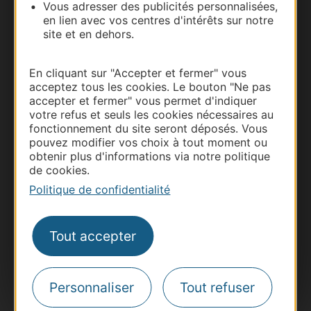
Vous adresser des publicités personnalisées,
Documentation
en lien avec vos centres d'intérêts sur notre
site et en dehors.
En cliquant sur "Accepter et fermer" vous
acceptez tous les cookies. Le bouton "Ne pas
accepter et fermer" vous permet d'indiquer
votre refus et seuls les cookies nécessaires au
fonctionnement du site seront déposés. Vous
pouvez modifier vos choix à tout moment ou
obtenir plus d'informations via notre politique
de cookies.
Thermalisme
Politique de confidentialité
Business/Mice
Pros d'Occitanie
Tout accepter
Site presse et d'influence
Voyagistes
Destination Sport
Personnaliser
Tout refuser
Inscrivez-vous à la lettre d'information