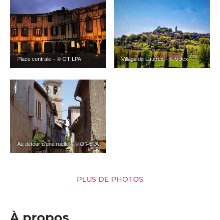
Place centrale – © OT LPA
Village de Lautrec – © VDcx
Au détour d’une ruelle – © OT LPA
PLUS DE PHOTOS
À propos