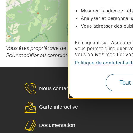
Mesurer l'audience : éta
Analyser et personnalis
Vous adresser des publi
En cliquant sur "Accepter
Vous êtes propriétaire de l’établissement ou le gesti
vous permet d'indiquer vo
Vous pouvez modifier vos 
Pour modifier ou compléter cette fiche, merci de con
Politique de confidentialit
Tout 
Nous contacter
Carte interactive
Documentation