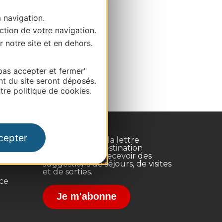
a navigation.
ction de votre navigation.
r notre site et en dehors.
pas accepter et fermer"
nt du site seront déposés.
re politique de cookies.
cepter
Inscrivez-vous à la lettre
d'information Destination
Occitanie pour recevoir des
suggestions de séjours, de visites
et de sorties.
nce
Je m'abonne