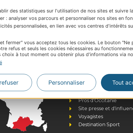
blir des statistiques sur l'utilisation de nos sites et suivre l
er : analyser vos parcours et personnaliser nos sites en fon
cités personnalisées, en lien avec vos centres d'intérêts su
| Map data ©
Leaflet
OpenStreetMap contributors
 et fermer" vous acceptez tous les cookies. Le bouton "Ne 
onnaire de cette activité?
tre refus et seuls les cookies nécessaires au fonctionneme
choix à tout moment ou obtenir plus d'informations via not
tacter Tarn Tourisme.
é
refuser
Personnaliser
Tout ac
Thermalisme
Business/Mice
Pros d'Occitanie
Site presse et d'influe
Voyagistes
Destination Sport