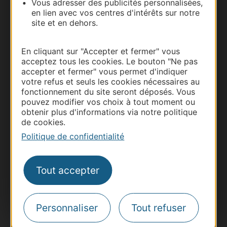
Vous adresser des publicités personnalisées,
en lien avec vos centres d'intérêts sur notre
site et en dehors.
En cliquant sur "Accepter et fermer" vous
acceptez tous les cookies. Le bouton "Ne pas
accepter et fermer" vous permet d'indiquer
votre refus et seuls les cookies nécessaires au
fonctionnement du site seront déposés. Vous
pouvez modifier vos choix à tout moment ou
Thermalisme
obtenir plus d'informations via notre politique
Business/Mice
de cookies.
Pros d'Occitanie
Politique de confidentialité
Site presse et d'influence
Voyagistes
Tout accepter
Destination Sport
Inscrivez-vous à la lettre d'information
Destination Occitanie pour recevoir des
Personnaliser
Tout refuser
suggestions de séjours, de visites et de sorties.