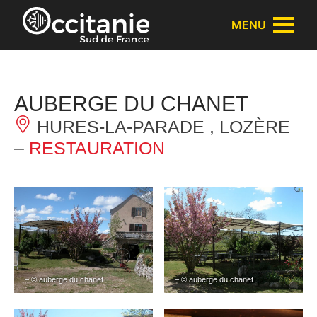
Panneau de gestion des cookies
MENU
AUBERGE DU CHANET
HURES-LA-PARADE , LOZÈRE
–
RESTAURATION
– © auberge du chanet
– © auberge du chanet