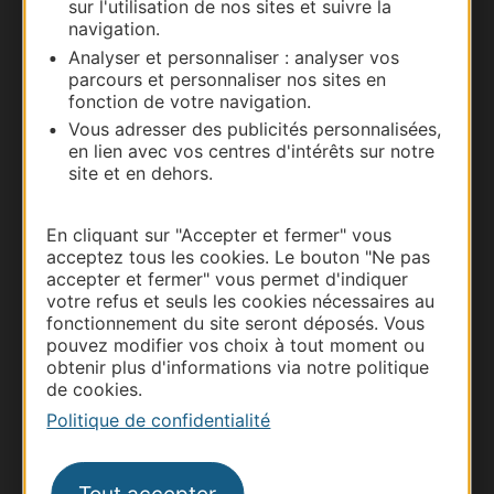
sur l'utilisation de nos sites et suivre la
navigation.
Carte interactive
Analyser et personnaliser : analyser vos
parcours et personnaliser nos sites en
Documentation
fonction de votre navigation.
Vous adresser des publicités personnalisées,
en lien avec vos centres d'intérêts sur notre
site et en dehors.
En cliquant sur "Accepter et fermer" vous
acceptez tous les cookies. Le bouton "Ne pas
accepter et fermer" vous permet d'indiquer
votre refus et seuls les cookies nécessaires au
fonctionnement du site seront déposés. Vous
pouvez modifier vos choix à tout moment ou
Thermalisme
obtenir plus d'informations via notre politique
de cookies.
Business/Mice
Politique de confidentialité
Pros d'Occitanie
Site presse et d'influence
Voyagistes