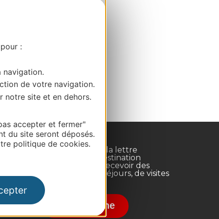
 pour :
a navigation.
ction de votre navigation.
r notre site et en dehors.
pas accepter et fermer"
nt du site seront déposés.
re politique de cookies.
Inscrivez-vous à la lettre
d'information Destination
Occitanie pour recevoir des
suggestions de séjours, de visites
et de sorties.
cepter
nce
Je m'abonne