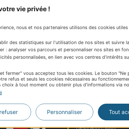
tre vie privée !
ience, nous et nos partenaires utilisons des cookies utiles
blir des statistiques sur l'utilisation de nos sites et suivre l
| Map data ©
Leaflet
OpenStreetMap contributors
er : analyser vos parcours et personnaliser nos sites en fon
onnaire de cette activité?
cités personnalisées, en lien avec vos centres d'intérêts su
ontacter Office de Tourisme du Grand Montauban.
 et fermer" vous acceptez tous les cookies. Le bouton "Ne 
tre refus et seuls les cookies nécessaires au fonctionneme
choix à tout moment ou obtenir plus d'informations via not
Thermalisme
é
Business/Mice
Pros d'Occitanie
refuser
Personnaliser
Tout ac
Site presse et d'influe
Voyagistes
Destination Sport