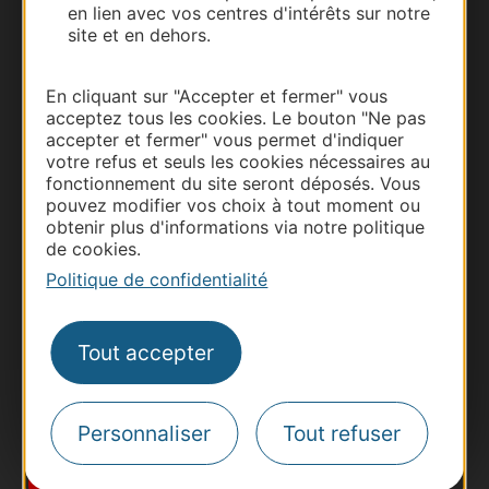
en lien avec vos centres d'intérêts sur notre
site et en dehors.
En cliquant sur "Accepter et fermer" vous
acceptez tous les cookies. Le bouton "Ne pas
accepter et fermer" vous permet d'indiquer
votre refus et seuls les cookies nécessaires au
fonctionnement du site seront déposés. Vous
Thermalisme
pouvez modifier vos choix à tout moment ou
obtenir plus d'informations via notre politique
Business/Mice
de cookies.
Pros d'Occitanie
Politique de confidentialité
Site presse et d'influence
Voyagistes
Tout accepter
Destination Sport
Inscrivez-vous à la lettre d'information
Destination Occitanie pour recevoir des
Personnaliser
Tout refuser
suggestions de séjours, de visites et de sorties.
Je m'abonne