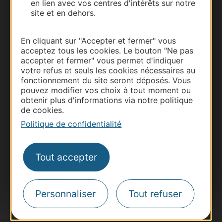
en lien avec vos centres d'intérêts sur notre
site et en dehors.
En cliquant sur "Accepter et fermer" vous
acceptez tous les cookies. Le bouton "Ne pas
accepter et fermer" vous permet d'indiquer
Thermalisme
votre refus et seuls les cookies nécessaires au
Business/Mice
fonctionnement du site seront déposés. Vous
pouvez modifier vos choix à tout moment ou
Pros d'Occitanie
obtenir plus d'informations via notre politique
Site presse et d'influence
de cookies.
Voyagistes
Politique de confidentialité
Destination Sport
Inscrivez-vous à la lettre d'information
Tout accepter
Destination Occitanie pour recevoir des
suggestions de séjours, de visites et de sorties.
Je m'abonne
Personnaliser
Tout refuser