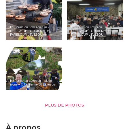
La Ferme du Lévézou – ©
La Ferme du Lévézou – ©
OFFICE DE TOURISME DE
OFFICE DE TOURISME DE
PARELOUP LEVEZOU
PARELOUP LEVEZOU
La Ferme du Lévézou – pique-
nique – © La Ferme du Lévézou
PLUS DE PHOTOS
À propos