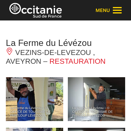
Panneau de gestion des cookies
MENU
La Ferme du Lévézou
VEZINS-DE-LEVEZOU ,
AVEYRON –
RESTAURATION
La Ferme du Lévézou – ©
La Ferme du Lévézou – ©
OFFICE DE TOURISME DE
OFFICE DE TOURISME DE
PARELOUP LEVEZOU
PARELOUP LEVEZOU