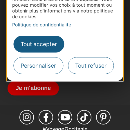
pouvez modifier vos choix à tout moment ou
obtenir plus d'informations via notre politique
Thermalisme
de cookies.
Business/Mice
Politique de confidentialité
Pros d'Occitanie
Site presse et d'influence
Tout accepter
Voyagistes
Destination Sport
Personnaliser
Tout refuser
Inscrivez-vous à la lettre d'information
Destination Occitanie pour recevoir des
suggestions de séjours, de visites et de sorties.
Je m'abonne
#VoyageOccitanie