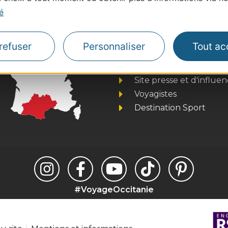
é
Thermalisme
refuser
Personnaliser
Tout ac
Business/Mice
Pros d'Occitanie
Site presse et d'influe
Voyagistes
Destination Sport
#VoyageOccitanie