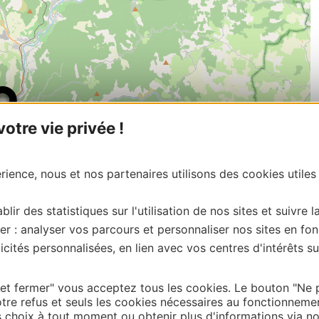
tre vie privée !
ience, nous et nos partenaires utilisons des cookies utiles
blir des statistiques sur l'utilisation de nos sites et suivre l
er : analyser vos parcours et personnaliser nos sites en fon
cités personnalisées, en lien avec vos centres d'intérêts su
| Map data ©
Leaflet
OpenStreetMap contributors
onnaire de cette activité?
 et fermer" vous acceptez tous les cookies. Le bouton "Ne 
tre refus et seuls les cookies nécessaires au fonctionneme
contacter OFFICE DE TOURISME DE MILLAU.
choix à tout moment ou obtenir plus d'informations via not