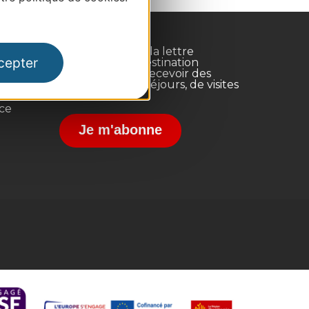
Inscrivez-vous à la lettre
cepter
d'information Destination
Occitanie pour recevoir des
suggestions de séjours, de visites
et de sorties.
nce
Je m'abonne