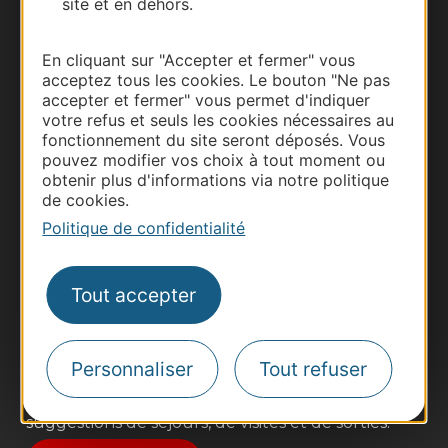
site et en dehors.
En cliquant sur "Accepter et fermer" vous
acceptez tous les cookies. Le bouton "Ne pas
accepter et fermer" vous permet d'indiquer
votre refus et seuls les cookies nécessaires au
fonctionnement du site seront déposés. Vous
pouvez modifier vos choix à tout moment ou
obtenir plus d'informations via notre politique
de cookies.
Thermalisme
Politique de confidentialité
Business/Mice
Pros d'Occitanie
Tout accepter
Site presse et d'influence
Voyagistes
Destination Sport
Personnaliser
Tout refuser
Inscrivez-vous à la lettre d'information
Destination Occitanie pour recevoir des
suggestions de séjours, de visites et de sorties.