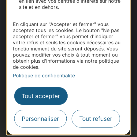
en lien avec vos centres d'intérêts sur notre
site et en dehors.
Documentation
En cliquant sur "Accepter et fermer" vous
acceptez tous les cookies. Le bouton "Ne pas
accepter et fermer" vous permet d'indiquer
votre refus et seuls les cookies nécessaires au
fonctionnement du site seront déposés. Vous
pouvez modifier vos choix à tout moment ou
obtenir plus d'informations via notre politique
de cookies.
Politique de confidentialité
Thermalisme
Business/Mice
Tout accepter
Pros d'Occitanie
Site presse et d'influence
Personnaliser
Tout refuser
Voyagistes
Destination Sport