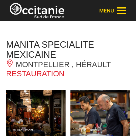
Panneau de gestion des cookies
MENU
MANITA SPECIALITE
MEXICAINE
MONTPELLIER , HÉRAULT –
RESTAURATION
– © julie-Limont
– © julie-Limont