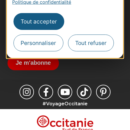
Politique de confidentialité
Pros d'Occitanie
Site presse et d'influence
Tout accepter
Voyagistes
Destination Sport
Inscrivez-vous à la lettre d'information
Personnaliser
Tout refuser
Destination Occitanie pour recevoir des
suggestions de séjours, de visites et de sorties.
Je m'abonne
#VoyageOccitanie