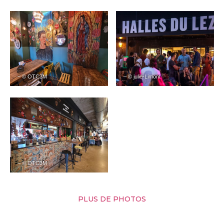
– © OTC3M
– © julie-Limont
– © OTC3M
PLUS DE PHOTOS