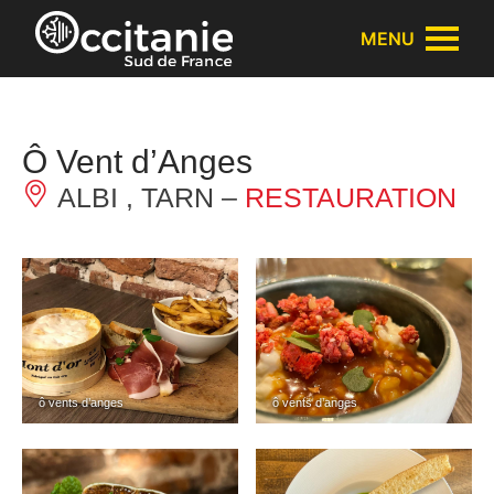
Panneau de gestion des cookies
MENU
Ô Vent d’Anges
ALBI , TARN –
RESTAURATION
ô vents d’anges
ô vents d’anges