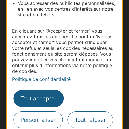
Vous adresser des publicités personnalisées,
en lien avec vos centres d'intérêts sur notre
site et en dehors.
En cliquant sur "Accepter et fermer" vous
acceptez tous les cookies. Le bouton "Ne pas
accepter et fermer" vous permet d'indiquer
votre refus et seuls les cookies nécessaires au
fonctionnement du site seront déposés. Vous
pouvez modifier vos choix à tout moment ou
Thermalisme
obtenir plus d'informations via notre politique
Business/Mice
de cookies.
Pros d'Occitanie
Politique de confidentialité
Site presse et d'influence
Voyagistes
Tout accepter
Destination Sport
Inscrivez-vous à la lettre d'information
Destination Occitanie pour recevoir des
Personnaliser
Tout refuser
suggestions de séjours, de visites et de sorties.