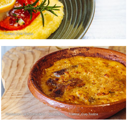
 – Traiteur_Cuq-Toulza
Restaurant La Bombardière – Réceptions – Traiteur_Cuq-Toulza