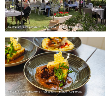
Restaurant La Bombardière – Réceptions – Traiteur_Cuq-Toulza
Restaurant La Bombardière – Réceptions – Traiteur_Cuq-Toulza