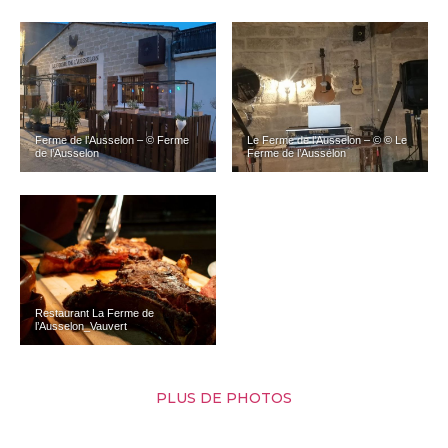
Ferme de l’Ausselon – © Ferme
Le Ferme de l’Ausselon – © © Le
de l’Ausselon
Ferme de l’Ausselon
Restaurant La Ferme de
l’Ausselon_Vauvert
PLUS DE PHOTOS