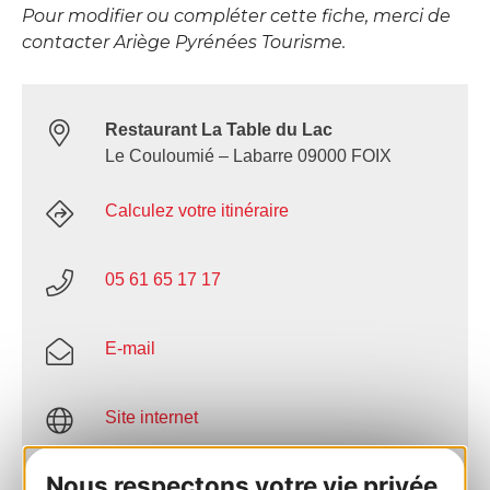
Pour modifier ou compléter cette fiche, merci de
contacter Ariège Pyrénées Tourisme.
Restaurant La Table du Lac
Le Couloumié – Labarre 09000 FOIX
Calculez votre itinéraire
05 61 65 17 17
E-mail
Site internet
Nous respectons votre vie privée
AJOUTER