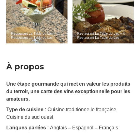
Restaurant La Table du Lac – ©
Restaurant La Table du Lac – ©
Restaurant La Table du Lac
Restaurant La Table du Lac
À propos
Une étape gourmande qui met en valeur les produits
du terroir, une carte des vins exceptionnelle pour les
amateurs.
Type de cuisine :
Cuisine traditionnelle française,
Cuisine du sud ouest
Langues parlées :
Anglais
–
Espagnol
–
Français