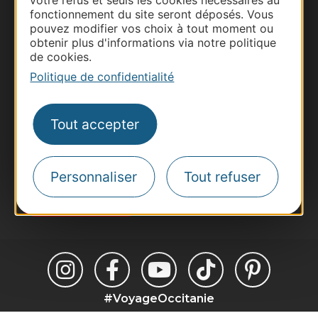
votre refus et seuls les cookies nécessaires au
fonctionnement du site seront déposés. Vous
Thermalisme
pouvez modifier vos choix à tout moment ou
Business/Mice
obtenir plus d'informations via notre politique
de cookies.
Pros d'Occitanie
Politique de confidentialité
Site presse et d'influence
Voyagistes
Destination Sport
Tout accepter
Inscrivez-vous à la lettre d'information
Destination Occitanie pour recevoir des
suggestions de séjours, de visites et de sorties.
Personnaliser
Tout refuser
Je m'abonne
#VoyageOccitanie