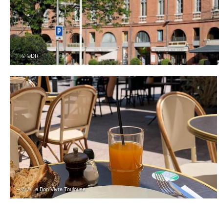
– © ©DR
– © © Le Bon Vivre Toulouse