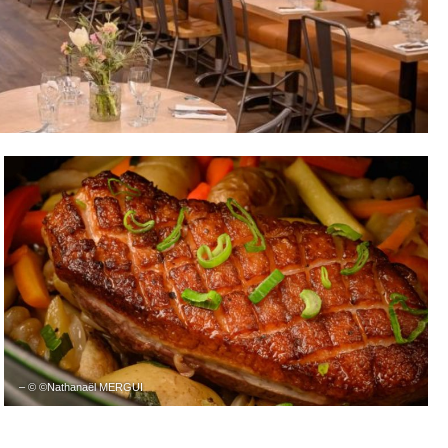
– © ©Nathanaël MERGUI