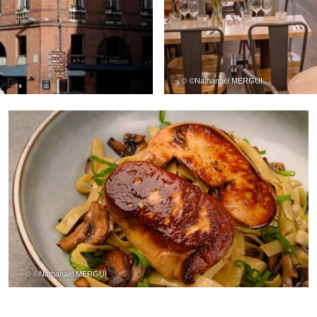
– © ©Nathanaël MERGUI
– © ©Nathanaël MERGUI