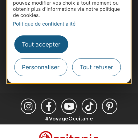
pouvez modifier vos choix à tout moment ou
Business/Mice
obtenir plus d'informations via notre politique
Pros d'Occitanie
de cookies.
Site presse et d'influence
Politique de confidentialité
Voyagistes
Destination Sport
Tout accepter
Inscrivez-vous à la lettre d'information
Destination Occitanie pour recevoir des
suggestions de séjours, de visites et de sorties.
Personnaliser
Tout refuser
Je m'abonne
#VoyageOccitanie