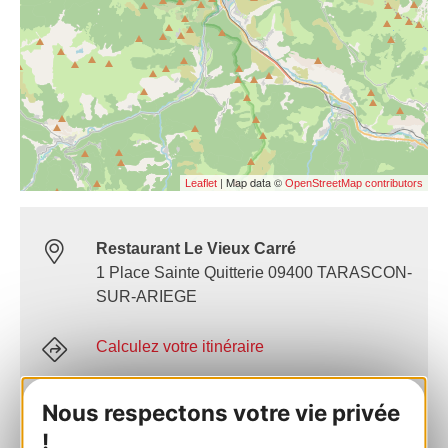
| Map data ©
Leaflet
OpenStreetMap contributors
Restaurant Le Vieux Carré
1 Place Sainte Quitterie 09400 TARASCON-
SUR-ARIEGE
Calculez votre itinéraire
AJOUTER
Nous respectons votre vie privée
AU CARNET
!