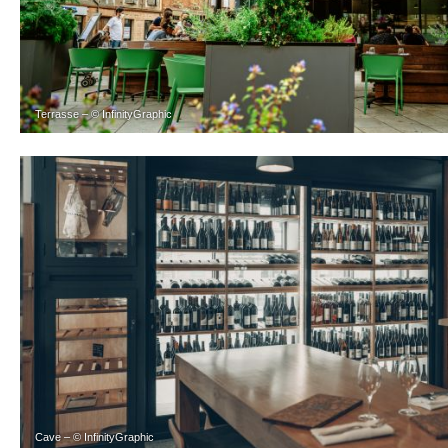
Terrasse – © InfinityGraphic
Cave – © InfinityGraphic