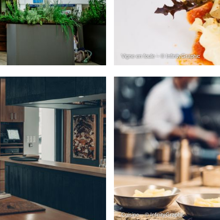
Vigne en foule – © InfinityGraphic
Cuisine – © InfinityGraphic