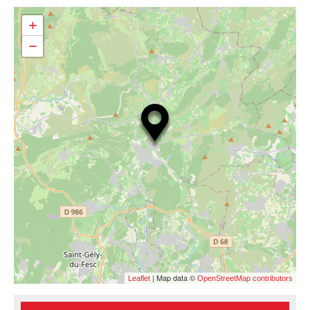
+
−
| Map data ©
Leaflet
OpenStreetMap contributors