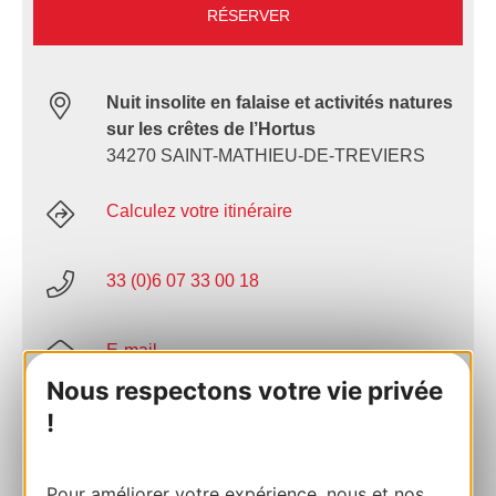
RÉSERVER
Nuit insolite en falaise et activités natures
sur les crêtes de l’Hortus
34270 SAINT-MATHIEU-DE-TREVIERS
Calculez votre itinéraire
33 (0)6 07 33 00 18
E-mail
Nous respectons votre vie privée
!
Site internet
AJOUTER
Pour améliorer votre expérience, nous et nos