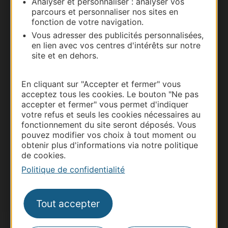
Analyser et personnaliser : analyser vos
parcours et personnaliser nos sites en
Nous contacter
fonction de votre navigation.
Vous adresser des publicités personnalisées,
Carte interactive
en lien avec vos centres d'intérêts sur notre
site et en dehors.
Documentation
En cliquant sur "Accepter et fermer" vous
acceptez tous les cookies. Le bouton "Ne pas
accepter et fermer" vous permet d'indiquer
votre refus et seuls les cookies nécessaires au
fonctionnement du site seront déposés. Vous
pouvez modifier vos choix à tout moment ou
obtenir plus d'informations via notre politique
de cookies.
Politique de confidentialité
Thermalisme
Tout accepter
Business/Mice
Pros d'Occitanie