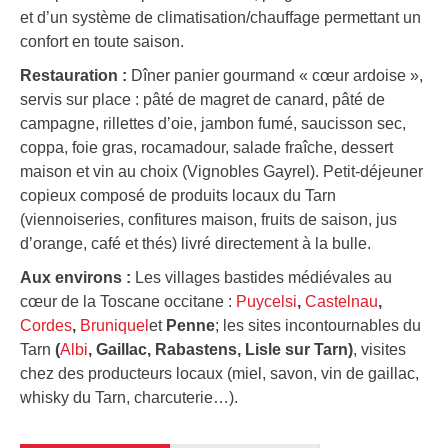
et d’un système de climatisation/chauffage permettant un
confort en toute saison.
Restauration :
Dîner panier gourmand « cœur ardoise »,
servis sur place : pâté de magret de canard, pâté de
campagne, rillettes d’oie, jambon fumé, saucisson sec,
coppa, foie gras, rocamadour, salade fraîche, dessert
maison et vin au choix (Vignobles Gayrel). Petit-déjeuner
copieux composé de produits locaux du Tarn
(viennoiseries, confitures maison, fruits de saison, jus
d’orange, café et thés) livré directement à la bulle.
Aux environs :
Les villages bastides médiévales au
cœur de la Toscane occitane :
Puycelsi
,
Castelnau
,
Cordes
,
Bruniquel
et
Penne
; les sites incontournables du
Tarn
(
Albi
, Gaillac, Rabastens, Lisle sur Tar
n)
, visites
chez des producteurs locaux (miel, savon, vin de gaillac,
whisky du Tarn, charcuterie…).