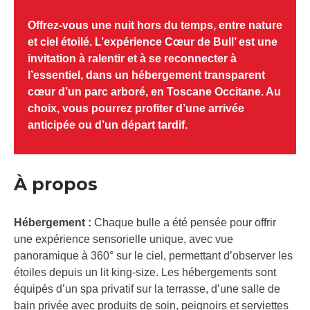
Offrez-vous une nuit hors du temps, entre nature
et ciel étoilé. L’expérience Cœur de Bull’ est une
invitation à ralentir et à se reconnecter à
l’essentiel, dans un hébergement transparent
cœur d’un parc arboré, en Toscane Occitane. Au
choix, vous pourrez profiter d’une arrivée
anticipée ou d’un départ tardif.
À propos
Hébergement :
Chaque bulle a été pensée pour offrir
une expérience sensorielle unique, avec vue
panoramique à 360° sur le ciel, permettant d’observer les
étoiles depuis un lit king-size. Les hébergements sont
équipés d’un spa privatif sur la terrasse, d’une salle de
bain privée avec produits de soin, peignoirs et serviettes