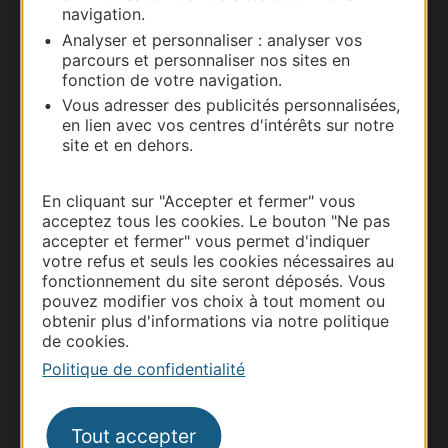
navigation.
Documentation
Analyser et personnaliser : analyser vos
parcours et personnaliser nos sites en
fonction de votre navigation.
Vous adresser des publicités personnalisées,
en lien avec vos centres d'intérêts sur notre
site et en dehors.
En cliquant sur "Accepter et fermer" vous
acceptez tous les cookies. Le bouton "Ne pas
accepter et fermer" vous permet d'indiquer
votre refus et seuls les cookies nécessaires au
Thermalisme
fonctionnement du site seront déposés. Vous
Business/Mice
pouvez modifier vos choix à tout moment ou
obtenir plus d'informations via notre politique
Pros d'Occitanie
de cookies.
Site presse et d'influence
Politique de confidentialité
Voyagistes
Destination Sport
Tout accepter
Inscrivez-vous à la lettre d'information