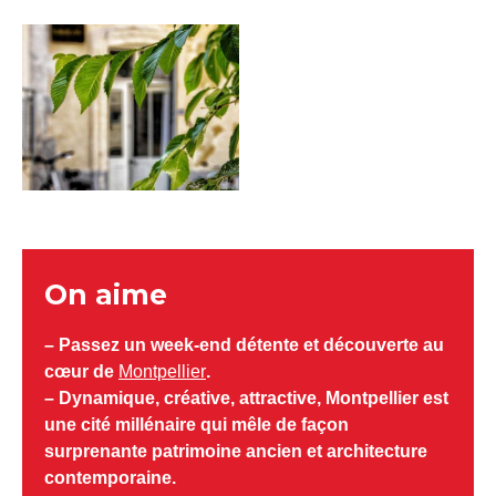
On aime
– Passez un week-end détente et découverte au
cœur de
Montpellier
.
– Dynamique, créative, attractive, Montpellier est
une cité millénaire qui mêle de façon
surprenante patrimoine ancien et architecture
contemporaine.