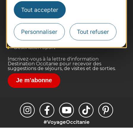
Thermalisme
Tout accepter
Business/Mice
Pros d'Occitanie
Site presse et d'influence
Personnaliser
Tout refuser
Voyagistes
Destination Sport
Inscrivez-vous à la lettre d'information
Destination Occitanie pour recevoir des
suggestions de séjours, de visites et de sorties.
Je m'abonne
#VoyageOccitanie