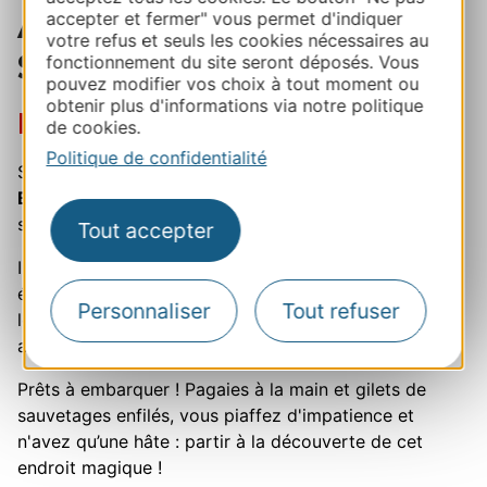
A la base nautique de
accepter et fermer" vous permet d'indiquer
votre refus et seuls les cookies nécessaires au
Sigean
fonctionnement du site seront déposés. Vous
pouvez modifier vos choix à tout moment ou
obtenir plus d'informations via notre politique
Rencontre avec votre guide
de cookies.
Politique de confidentialité
Souriant et chaleureux, Jean-Luc,
votre guide de la
Base Nautique de Sigean
qui va vous accompagner,
saura vous mettre tout de suite à l’aise !
Tout accepter
Il commence
le briefing d'usage
tandis que vous vous
équipez : sécurité, parcours, un peu de teasing pour
Personnaliser
Tout refuser
le fun ! Son enthousiasme fait plaisir à entendre et
attise la curiosité.
Prêts à embarquer ! Pagaies à la main et gilets de
sauvetages enfilés, vous piaffez d'impatience et
n'avez qu’une hâte : partir à la découverte de cet
endroit magique !