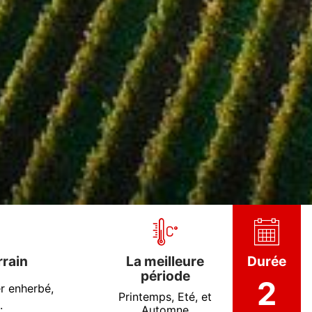
rrain
La meilleure
Durée
période
2
r enherbé,
Printemps, Eté, et
.
Automne