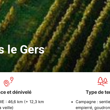
 le Gers
ce et dénivelé
Type de te
WE : 46,6 km (+ 12,3 km
Campagne : sentie
a veille)
empierré, goudron