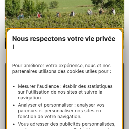
Nous respectons votre vie privée
!
vignobles du Cabardès, Lorgeril Wines
Pour améliorer votre expérience, nous et nos
partenaires utilisons des cookies utiles pour :
L'appellation Cabardès
Mesurer l'audience : établir des statistiques
Les 18 villages de l’Appellation
Cabardès
sont
sur l'utilisation de nos sites et suivre la
navigation.
situés sur le versant sud de la Montagne Noire, au
Analyser et personnaliser : analyser vos
point de rencontre de deux climats, ce qui permet
parcours et personnaliser nos sites en
l’association unique de deux familles de cépages :
fonction de votre navigation.
atlantiques (merlot, cabernet, cot) et
Vous adresser des publicités personnalisées,
méditerranéens (syrah, grenache).Les vins rouges