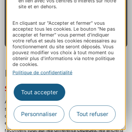
en lien avec vos centres d'intérêts sur notre
représentent 85 % de la production et les vins
site et en dehors.
rosés 15 %.
Un certain nombre de domaines, caveaux et
En cliquant sur "Accepter et fermer" vous
restaurants en Cabardès sont labellisés
acceptez tous les cookies. Le bouton "Ne pas
accepter et fermer" vous permet d'indiquer
"Vignobles & Découvertes"
votre refus et seuls les cookies nécessaires au
fonctionnement du site seront déposés. Vous
pouvez modifier vos choix à tout moment ou
obtenir plus d'informations via notre politique
de cookies.
Le sentier des vignes
Politique de confidentialité
Sur le domaine de Garille
Tout accepter
Arrivés à destination, le parcours découverte débute
sur le
Domaine de Garille
un peu avant le village
Personnaliser
Tout refuser
d'Aragon, et se fait très facilement : 3 km seulement,
en suivant les panneaux didactiques qui nous
racontent tout sur les différents cépages, les anciens