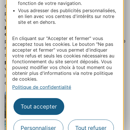
fonction de votre navigation.
Quoi de mieux pour se délasser après le travail ou
Vous adresser des publicités personnalisées,
pour s’amuser en famille qu’un bain dans la piscine de
en lien avec vos centres d'intérêts sur notre
votre hôtel ? Plus de
500 hôtels vous proposent une
site et en dehors.
piscine extérieure et/ou une piscine intérieure
chauffée
toute l’année. A l’extérieur vous pourrez
En cliquant sur "Accepter et fermer" vous
profiter pleinement des beaux jours et de la chaleur de
acceptez tous les cookies. Le bouton "Ne pas
notre belle région dès le mois de juin et jusqu’en
accepter et fermer" vous permet d'indiquer
septembre. Avec les
piscines chauffées
ou les
votre refus et seuls les cookies nécessaires au
fonctionnement du site seront déposés. Vous
piscines couvertes
, vous profitez quand vous le
pouvez modifier vos choix à tout moment ou
voulez et quelle que soit la saison ou la météo de
obtenir plus d'informations via notre politique
l’agrément et du délassement d’une baignade au pied
de cookies.
de votre chambre. Faites-vous plaisir !
Politique de confidentialité
Tout accepter
Personnaliser
Tout refuser