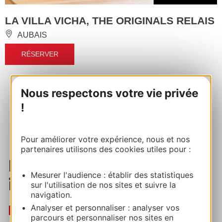
LA VILLA VICHA, THE ORIGINALS RELAIS
AUBAIS
RÉSERVER
Nous respectons votre vie privée
...
...
‹
1
3
4
5
6
7
!
...
...
›
11
17
24
Pour améliorer votre expérience, nous et nos
partenaires utilisons des cookies utiles pour :
Piscine extérieure et/ou
Mesurer l'audience : établir des statistiques
intérieure
sur l'utilisation de nos sites et suivre la
navigation.
Profitez quand vous voulez !
Analyser et personnaliser : analyser vos
parcours et personnaliser nos sites en