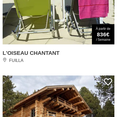
À partir de
836€
/ Semaine
L'OISEAU CHANTANT
FUILLA