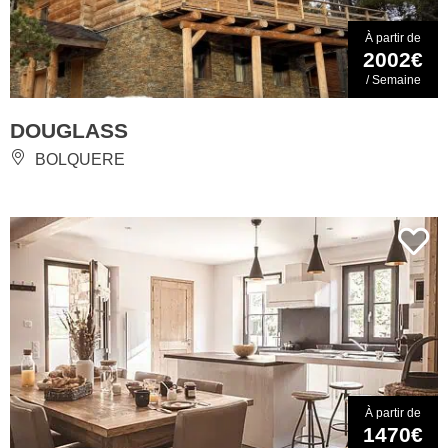
À partir de
2002€
/ Semaine
DOUGLASS
BOLQUERE
À partir de
1470€