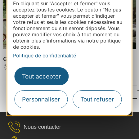
En cliquant sur "Accepter et fermer" vous
acceptez tous les cookies. Le bouton "Ne pas
accepter et fermer" vous permet d'indiquer
votre refus et seuls les cookies nécessaires au
fonctionnement du site seront déposés. Vous
pouvez modifier vos choix à tout moment ou
obtenir plus d'informations via notre politique
de cookies.
Politique de confidentialité
GRANGE DE "LAS COUMES" COTÉ SUD
AUCUN
Tout accepter
...
..
‹
1
59
60
61
62
63
Personnaliser
Tout refuser
...
...
›
118
175
226
Nous contacter