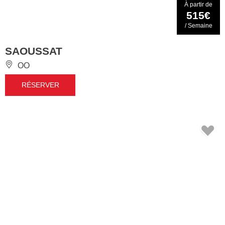
À partir de
515€
/ Semaine
SAOUSSAT
OO
RÉSERVER