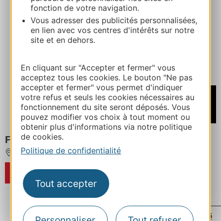
fonction de votre navigation.
Vous adresser des publicités personnalisées,
en lien avec vos centres d'intérêts sur notre
site et en dehors.
En cliquant sur "Accepter et fermer" vous
acceptez tous les cookies. Le bouton "Ne pas
accepter et fermer" vous permet d'indiquer
À partir de
votre refus et seuls les cookies nécessaires au
488€
fonctionnement du site seront déposés. Vous
/ Semaine
pouvez modifier vos choix à tout moment ou
obtenir plus d'informations via notre politique
de cookies.
FAOU GRAND 6
Politique de confidentialité
LES MARTYS
RÉSERVER
Tout accepter
...
...
‹
1
18
73
74
75
76
Personnaliser
Tout refuser