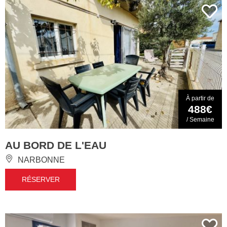
À partir de
488€
/ Semaine
AU BORD DE L'EAU
NARBONNE
RÉSERVER