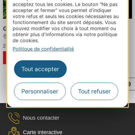
À partir de
acceptez tous les cookies. Le bouton "Ne pas
441€
accepter et fermer" vous permet d'indiquer
/ Semaine
votre refus et seuls les cookies nécessaires au
fonctionnement du site seront déposés. Vous
Gîte Pelloui
pouvez modifier vos choix à tout moment ou
obtenir plus d'informations via notre politique
LAVAUR
de cookies.
2 personnes au maximum
Politique de confidentialité
RÉSERVER
Tout accepter
...
...
...
...
‹
1
8
22
36
48
49
Personnaliser
Tout refuser
...
›
50
51
52
56
Nous contacter
Carte interactive