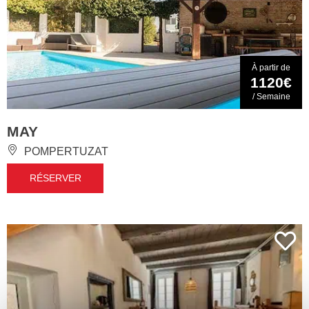
À partir de
1120€
/ Semaine
MAY
POMPERTUZAT
RÉSERVER