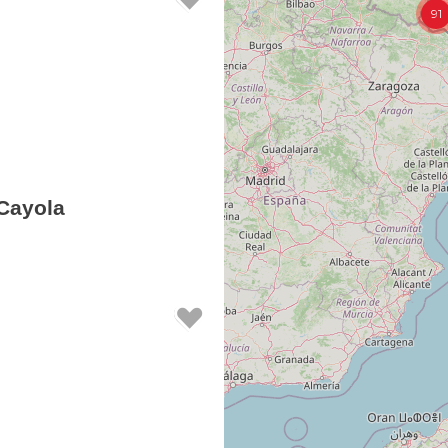
91
Cayola