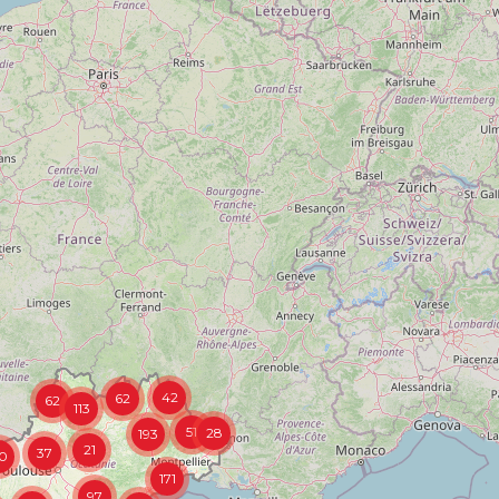
42
62
62
113
51
28
193
21
37
0
171
97