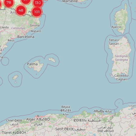
78
130
48
101