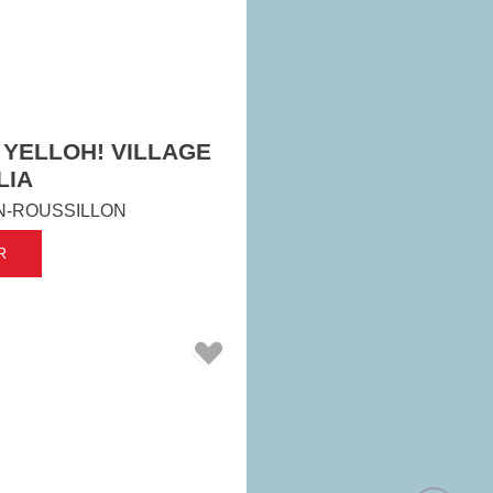
 YELLOH! VILLAGE
LIA
N-ROUSSILLON
R