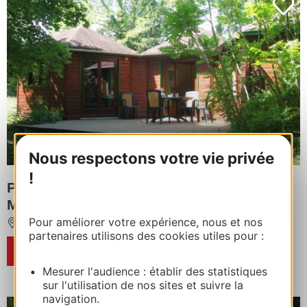
Nous respectons votre vie privée
!
Parc Résidentiel de Loisirs Les Chalets
Mirandol Dordogne
Pour améliorer votre expérience, nous et nos
VAYRAC
partenaires utilisons des cookies utiles pour :
RÉSERVER
Mesurer l'audience : établir des statistiques
sur l'utilisation de nos sites et suivre la
navigation.