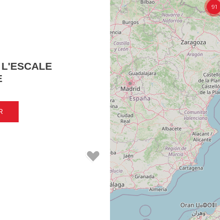
91
 L'ESCALE
E
R