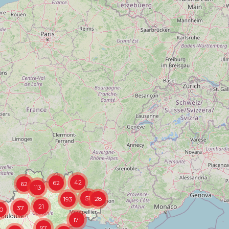
42
62
62
113
51
28
193
21
37
0
171
97