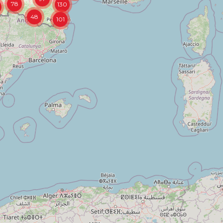
78
130
48
101