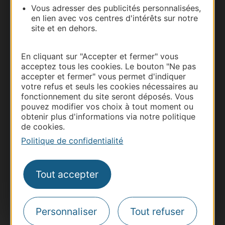
Vous adresser des publicités personnalisées,
Documentation
en lien avec vos centres d'intérêts sur notre
site et en dehors.
En cliquant sur "Accepter et fermer" vous
acceptez tous les cookies. Le bouton "Ne pas
accepter et fermer" vous permet d'indiquer
votre refus et seuls les cookies nécessaires au
fonctionnement du site seront déposés. Vous
pouvez modifier vos choix à tout moment ou
obtenir plus d'informations via notre politique
de cookies.
Thermalisme
Politique de confidentialité
Business/Mice
Pros d'Occitanie
Tout accepter
Site presse et d'influence
Voyagistes
Destination Sport
Personnaliser
Tout refuser
Inscrivez-vous à la lettre d'information