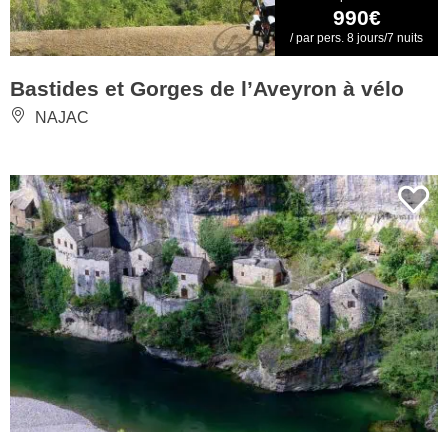
990€
/ par pers. 8 jours/7 nuits
Bastides et Gorges de l’Aveyron à vélo
NAJAC