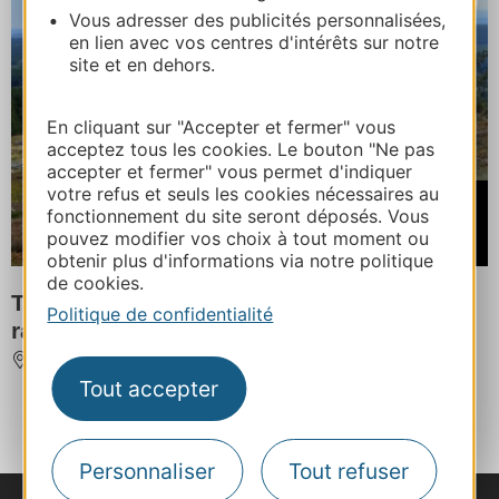
Vous adresser des publicités personnalisées,
en lien avec vos centres d'intérêts sur notre
site et en dehors.
En cliquant sur "Accepter et fermer" vous
acceptez tous les cookies. Le bouton "Ne pas
accepter et fermer" vous permet d'indiquer
votre refus et seuls les cookies nécessaires au
À partir de
fonctionnement du site seront déposés. Vous
670€
pouvez modifier vos choix à tout moment ou
/ par pers. 7 jours/ 6 nuits
obtenir plus d'informations via notre politique
de cookies.
Tour des Monts de Margeride en
Politique de confidentialité
randonnée 6 jours
AUMONT AUBRAC
Tout accepter
‹
›
1
2
3
4
5
Personnaliser
Tout refuser