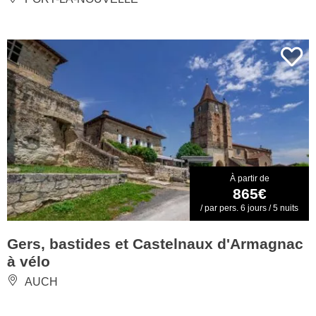
À partir de
865€
/ par pers. 6 jours / 5 nuits
Gers, bastides et Castelnaux d'Armagnac
à vélo
AUCH