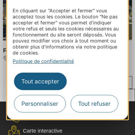
En cliquant sur "Accepter et fermer" vous
acceptez tous les cookies. Le bouton "Ne pas
accepter et fermer" vous permet d'indiquer
votre refus et seuls les cookies nécessaires au
fonctionnement du site seront déposés. Vous
pouvez modifier vos choix à tout moment ou
obtenir plus d'informations via notre politique
Restaurant la Boucherie
de cookies.
MONTAUBAN
Politique de confidentialité
...
...
...
Tout accepter
‹
1
53
130
205
206
...
...
›
207
208
209
284
305
Personnaliser
Tout refuser
Nous contacter
Carte interactive