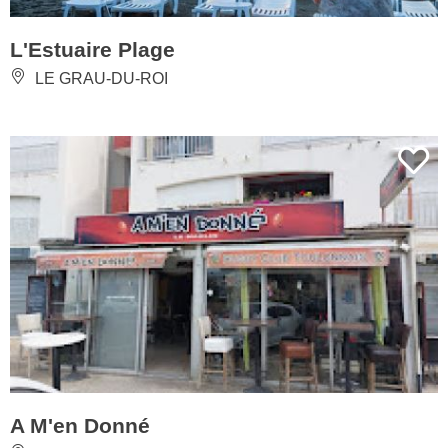
L'Estuaire Plage
LE GRAU-DU-ROI
A M'en Donné