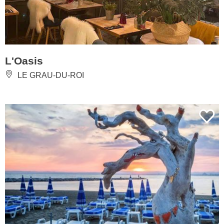
L'Oasis
LE GRAU-DU-ROI