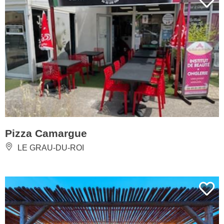
Pizza Camargue
LE GRAU-DU-ROI