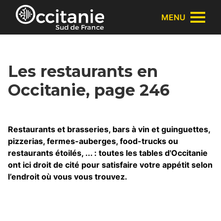
Panneau de gestion des cookies
MENU
Les restaurants en
Occitanie, page 246
Restaurants et brasseries, bars à vin et guinguettes,
pizzerias, fermes-auberges, food-trucks ou
restaurants étoilés, ... : toutes les tables d'Occitanie
ont ici droit de cité pour satisfaire votre appétit selon
l’endroit où vous vous trouvez.