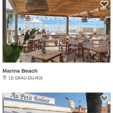
Marina Beach
LE GRAU-DU-ROI