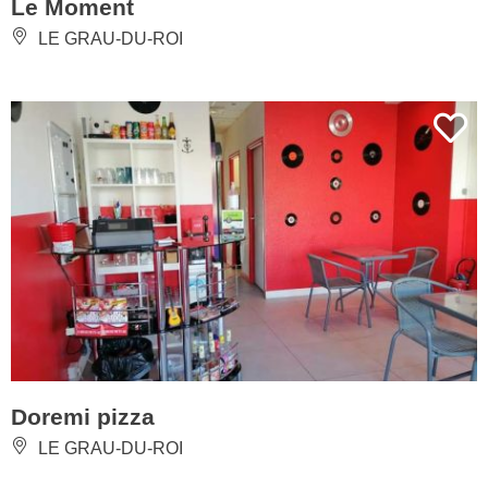
Le Moment
LE GRAU-DU-ROI
Doremi pizza
LE GRAU-DU-ROI