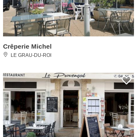
Crêperie Michel
LE GRAU-DU-ROI