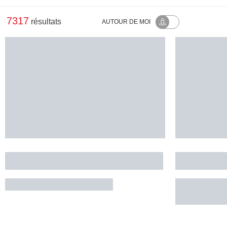
7317
résultats
AUTOUR
DE MOI
La Guinguette des 3 Frangines
Gaia Cap 
CASTERA-LECTOUROIS
RÉSERVE