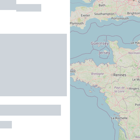
urrut
EAUZE
e de l'Hôtel du pont
RGUE