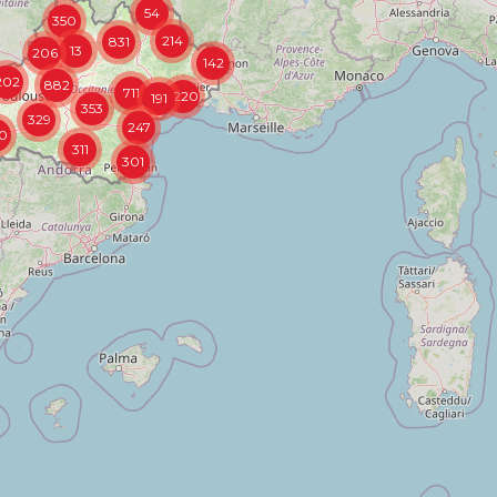
54
350
214
831
13
206
142
202
882
711
1220
191
353
329
247
0
311
301