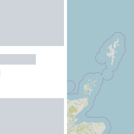
t l'Evidence
S