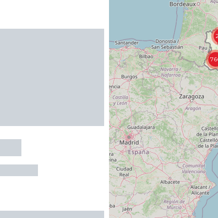
76
urus
-D'OLMES