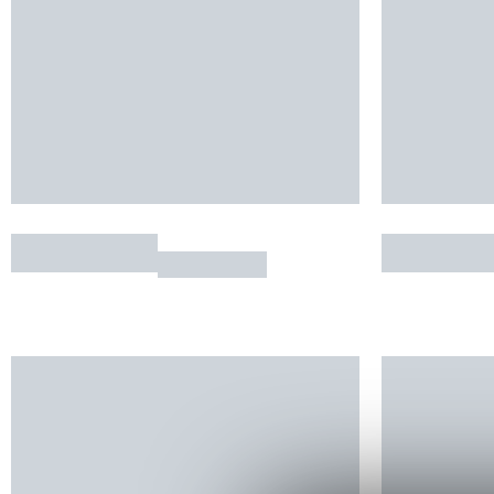
L'Espagnette
Le Crunc
MOISSAC