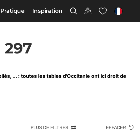
Pratique
Inspiration
fr
 297
, ... : toutes les tables d'Occitanie ont ici droit de
PLUS DE FILTRES
EFFACER